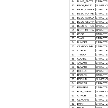
44
NUME_FACT3
CARACTE
45
FECH_FACT3
NUMERIC
46
DESC_COMER
CARACTE
47
DESC_FOPRE
CARACTE
48
DESC_MATCO
CARACTE
49
DESC_USOAP
CARACTE
50
DESC_OTROS
CARACTE
51
SEST_MERCA
CARACTE
52
CSEG
CARACTE
53
TNAN
CARACTE
54
NUMDET
CARACTE
55
CEXPODUMP
CARACTE
56
CPROD
CARACTE
57
TPROD
CARACTE
58
CODIDE
CARACTE
59
ANOAUT
CARACTE
60
NUMAUT
CARACTE
61
CODLUG
CARACTE
62
RFCADU
CARACTE
63
RFFNUM
NUMERIC
64
RFNCER
CARACTE
65
RFNITEM
CARACTE
66
FOB_PNETO
NUMERIC
67
CPROH
CARACTE
68
CEXCNAN
CARACTE
69
DMAR
CARACTE
70
DNUM
CARACTE