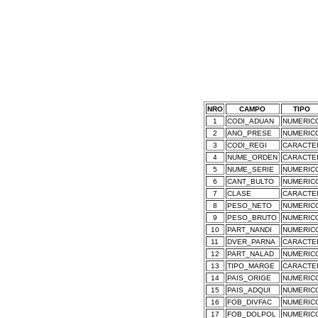
NRO
CAMPO
TIPO
1
CODI_ADUAN
NUMERIC
2
ANO_PRESE
NUMERIC
3
CODI_REGI
CARACTE
4
NUME_ORDEN
CARACTE
5
NUME_SERIE
NUMERIC
6
CANT_BULTO
NUMERIC
7
CLASE
CARACTE
8
PESO_NETO
NUMERIC
9
PESO_BRUTO
NUMERIC
10
PART_NANDI
NUMERIC
11
DVER_PARNA
CARACTE
12
PART_NALAD
NUMERIC
13
TIPO_MARGE
CARACTE
14
PAIS_ORIGE
NUMERIC
15
PAIS_ADQUI
NUMERIC
16
FOB_DIVFAC
NUMERIC
17
FOB_DOLPOL
NUMERIC