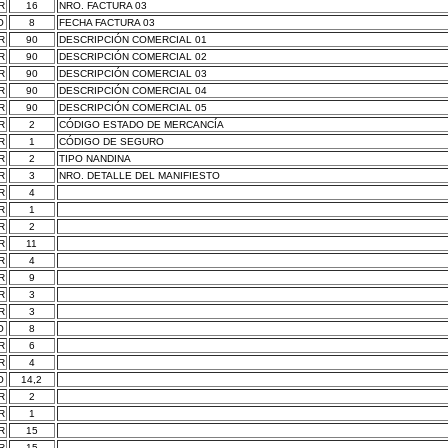
R
16
NRO. FACTURA 03
O
8
FECHA FACTURA 03
R
90
DESCRIPCIÓN COMERCIAL 01
R
90
DESCRIPCIÓN COMERCIAL 02
R
90
DESCRIPCIÓN COMERCIAL 03
R
90
DESCRIPCIÓN COMERCIAL 04
R
90
DESCRIPCIÓN COMERCIAL 05
R
2
CÓDIGO ESTADO DE MERCANCÍA
R
1
CÓDIGO DE SEGURO
R
2
TIPO NANDINA
R
3
NRO. DETALLE DEL MANIFIESTO
R
4
R
1
R
2
R
11
R
4
R
9
R
3
R
3
O
8
R
6
R
4
O
14,2
R
2
R
1
R
15
R
15