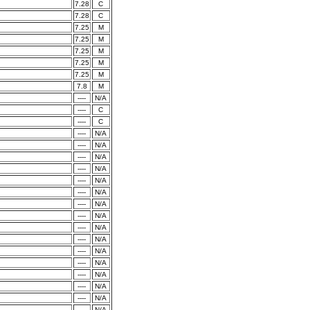
7.28
C
7.28
C
7.25
M
7.25
M
7.25
M
7.25
M
7.25
M
7.8
M
----
N/A
----
C
----
C
----
N/A
----
N/A
----
N/A
----
N/A
----
N/A
----
N/A
----
N/A
----
N/A
----
N/A
----
N/A
----
N/A
----
N/A
----
N/A
----
N/A
----
N/A
----
N/A