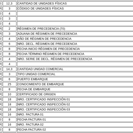
O
12,3
CANTIDAD DE UNIDADES FÍSICAS
R
3
CÓDIGO DE UNIDADES FÍSICAS
O
4
O
3
O
4
R
2
RÉGIMEN DE PRECEDENCIA (70)
R
3
ADUANA DE RÉGIMEN DE PRECEDENCIA
O
4
AÑO DE RÉGIMEN DE PRECEDENCIA
R
6
NRO. DECL. RÉGIMEN DE PRECEDENCIA
O
8
FECHA INICIO RÉGIMEN DE PRECEDENCIA
O
8
FECHA TÉRMINO RÉGIMEN DE PRECEDENCIA
O
4
NRO. SERIE DE DECL. RÉGIMEN DE PRECEDENCIA
R
4
O
14,3
CANTIDAD UNIDAD COMERCIAL
R
3
TIPO UNIDAD COMERCIAL
R
6
PUERTO EMBARQUE
R
25
CONOCIMIENTO DE EMBARQUE
O
8
FECHA DE EMBARQUE
R
10
CERTIFICADO DE ORIGEN
R
18
NRO. CERTIFICADO INSPECCIÓN 01
R
18
NRO. CERTIFICADO INSPECCIÓN 02
R
18
NRO. CERTIFICADO INSPECCIÓN 03
R
16
NRO. FACTURA 01
O
8
FECHA FACTURA 01
R
16
NRO. FACTURA 02
O
8
FECHA FACTURA 02