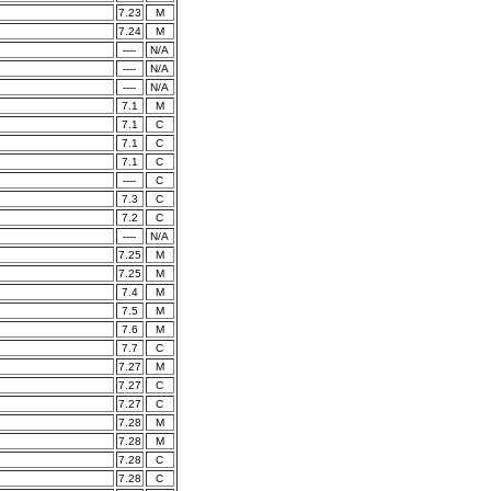
7.23
M
7.24
M
----
N/A
----
N/A
----
N/A
7.1
M
7.1
C
7.1
C
7.1
C
----
C
7.3
C
7.2
C
----
N/A
7.25
M
7.25
M
7.4
M
7.5
M
7.6
M
7.7
C
7.27
M
7.27
C
7.27
C
7.28
M
7.28
M
7.28
C
7.28
C