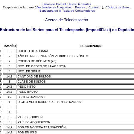
Datos de Control
Datos Generales
Respuesta de Aduana:(
Declaraciones Aceptadas
,
Errores
,
Control
, ),
Códigos de Error
,
Estructura de la Tabla de Contenedores
Acerca de Teledespacho
Estructura de las Series para el Teledespacho (Impdet01.txt) de Depósit
TAMAÑO
DESCRIPCION
O
3
CÓDIGO DE ADUANA
O
2
AÑO DE PRESENTACIÓN PEDIDO DE DEPÓSITO
R
2
CÓDIGO DE RÉGIMEN (70)
R
6
NRO. DE ORDEN DE LA AGENCIA
O
4
NRO. DE SERIE
O
14,3
CANTIDAD DE BULTOS
R
3
CLASE DE BULTOS
O
14,3
PESO NETO
O
14,3
PESO BRUTO
O
10
PARTIDA NANDINA
R
1
DÍGITO VERIFICADOR DE PARTIDA NANDINA
O
8
R
1
O
3
PAÍS DE ORIGEN
O
3
PAÍS DE ADQUISICIÓN
O
14,2
FOB EN MONEDA TRANSACCIÓN
O
14,2
FOB EN US $