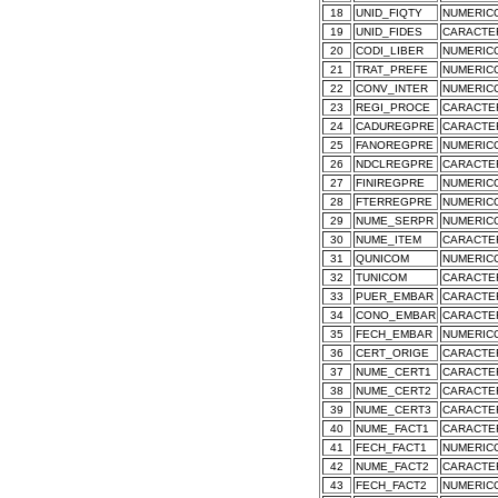
18
UNID_FIQTY
NUMERIC
19
UNID_FIDES
CARACTE
20
CODI_LIBER
NUMERIC
21
TRAT_PREFE
NUMERIC
22
CONV_INTER
NUMERIC
23
REGI_PROCE
CARACTE
24
CADUREGPRE
CARACTE
25
FANOREGPRE
NUMERIC
26
NDCLREGPRE
CARACTE
27
FINIREGPRE
NUMERIC
28
FTERREGPRE
NUMERIC
29
NUME_SERPR
NUMERIC
30
NUME_ITEM
CARACTE
31
QUNICOM
NUMERIC
32
TUNICOM
CARACTE
33
PUER_EMBAR
CARACTE
34
CONO_EMBAR
CARACTE
35
FECH_EMBAR
NUMERIC
36
CERT_ORIGE
CARACTE
37
NUME_CERT1
CARACTE
38
NUME_CERT2
CARACTE
39
NUME_CERT3
CARACTE
40
NUME_FACT1
CARACTE
41
FECH_FACT1
NUMERIC
42
NUME_FACT2
CARACTE
43
FECH_FACT2
NUMERIC