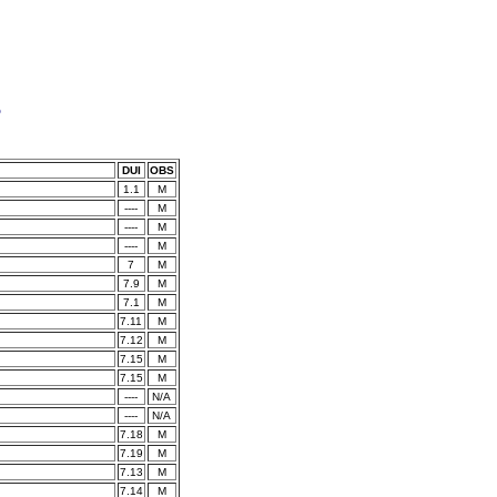
o
DUI
OBS
1.1
M
----
M
----
M
----
M
7
M
7.9
M
7.1
M
7.11
M
7.12
M
7.15
M
7.15
M
----
N/A
----
N/A
7.18
M
7.19
M
7.13
M
7.14
M