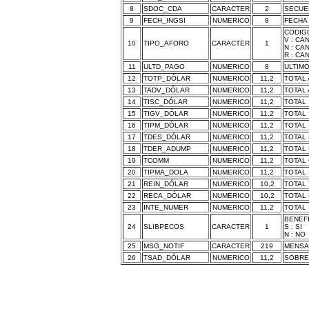
8
SDOC_CDA
CARACTER
2
SECUE
9
FECH_INGSI
NUMERICO
8
FECHA
CODIG
V : CA
10
TIPO_AFORO
CARACTER
1
N : CA
R : CA
11
ULTD_PAGO
NUMERICO
8
ULTIMO
12
TOTP_DÓLAR
NUMERICO
11,2
TOTAL 
13
TADV_DÓLAR
NUMERICO
11,2
TOTAL
14
TISC_DÓLAR
NUMERICO
11,2
TOTAL 
15
TIGV_DÓLAR
NUMERICO
11,2
TOTAL 
16
TIPM_DÓLAR
NUMERICO
11,2
TOTAL 
17
TDES_DÓLAR
NUMERICO
11,2
TOTAL
18
TDER_ADUMP
NUMERICO
11,2
TOTAL
19
TCOMM
NUMERICO
11,2
TOTAL
20
TIPMA_DOLA
NUMERICO
11,2
TOTAL 
21
REIN_DÓLAR
NUMERICO
10,2
TOTAL
22
RECA_DÓLAR
NUMERICO
10,2
TOTAL
23
INTE_NUMER
NUMERICO
11,2
TOTAL
BENEF
24
SLIBPECOS
CARACTER
1
S : SI
N : NO
25
MSG_NOTIF
CARACTER
219
MENSAJ
26
TSAD_DÓLAR
NUMERICO
11,2
SOBRE