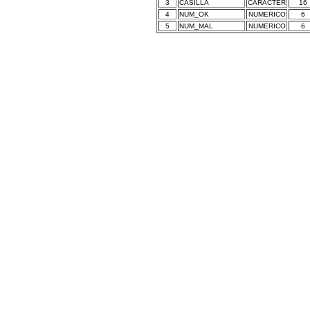
3
CASILLA
CARACTER
16
4
NUM_OK
NUMERICO
6
5
NUM_MAL
NUMERICO
6