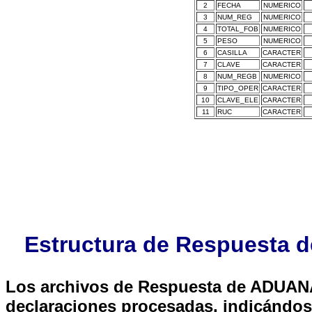
2
FECHA
NUMERICO
3
NUM_REG
NUMERICO
4
TOTAL_FOB
NUMERICO
5
PESO
NUMERICO
6
CASILLA
CARACTER
7
CLAVE
CARACTER
8
NUM_REGB
NUMERICO
9
TIPO_OPER
CARACTER
10
CLAVE_ELE
CARACTER
11
RUC
CARACTER
Estructura de Respuesta 
Los archivos de Respuesta de ADUANA
declaraciones procesadas, indicándos