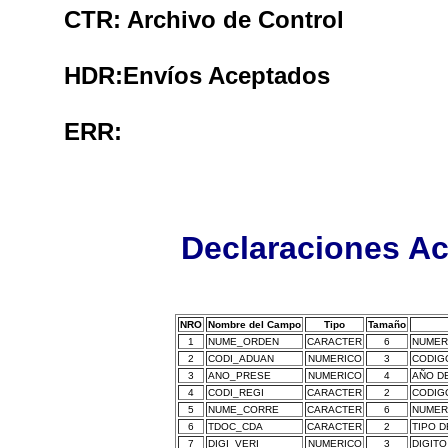
CTR:
Archivo de Control
HDR:
Envíos Aceptados
ERR:
Declaraciones Ac
NRO
Nombre del Campo
Tipo
Tamaño
1
NUME_ORDEN
CARACTER
6
NUMER
2
CODI_ADUAN
NUMERICO
3
CODIG
3
ANO_PRESE
NUMERICO
4
AÑO D
4
CODI_REGI
CARACTER
2
CODIG
5
NUME_CORRE
CARACTER
6
NUMER
6
TDOC_CDA
CARACTER
2
TIPO 
7
DIGI_VERI
NUMERICO
3
DIGIT