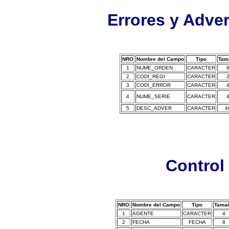
Errores y Adver
NRO
Nombre del Campo
Tipo
Tam
1
NUME_ORDEN
CARACTER
2
CODI_REGI
CARACTER
3
CODI_ERROR
CARACTER
4
NUME_SERIE
CARACTER
5
DESC_ADVER
CARACTER
4
Control 
NRO
Nombre del Campo
Tipo
Tama
1
AGENTE
CARACTER
4
2
FECHA
FECHA
8