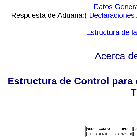
Datos Gener
Respuesta de Aduana:(
Declaraciones
Estructura de l
Acerca d
Estructura de Control para 
T
NRO
CAMPO
TIPO
T
1
AGENTE
CARACTER