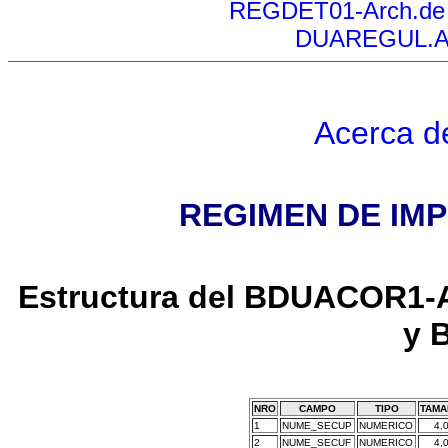
REGDET01-Arch.de De
DUAREGUL.Arc
Acerca d
REGIMEN DE IMP
Estructura del BDUACOR1-A
y 
NRO
CAMPO
TIPO
TAMA
1
NUME_SECUP
NUMERICO
4,
2
NUME_SECUF
NUMERICO
4,