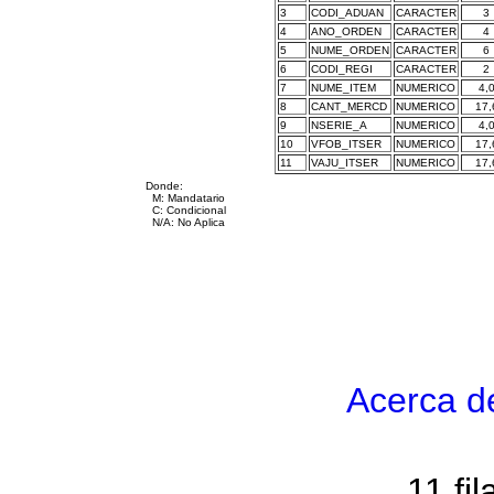
3
CODI_ADUAN
CARACTER
3
4
ANO_ORDEN
CARACTER
4
5
NUME_ORDEN
CARACTER
6
6
CODI_REGI
CARACTER
2
7
NUME_ITEM
NUMERICO
4,
8
CANT_MERCD
NUMERICO
17,
9
NSERIE_A
NUMERICO
4,
10
VFOB_ITSER
NUMERICO
17,
11
VAJU_ITSER
NUMERICO
17,
Donde:
M: Mandatario
C: Condicional
N/A: No Aplica
Acerca d
11 fi